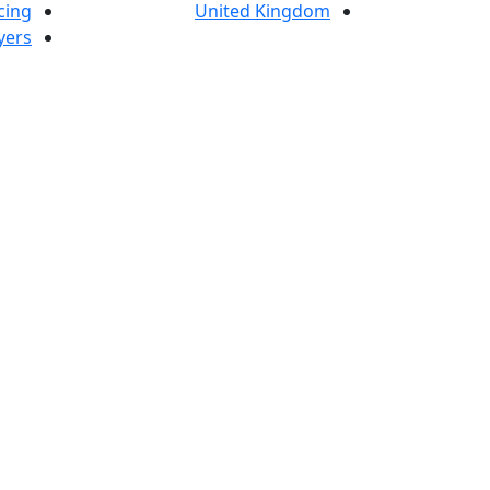
cing
United Kingdom
yers